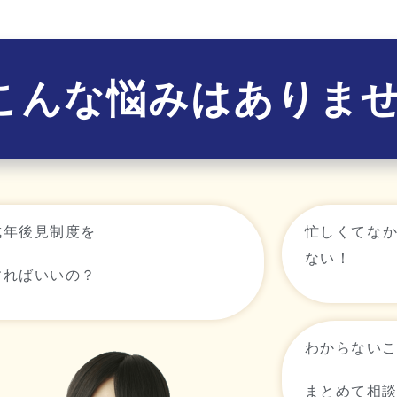
こんな悩みはありま
成年後見制度を
忙しくてな
ない！
すればいいの？
わからない
まとめて相