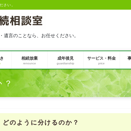
ださい。
・遺言のことなら、お任せください。
き
相続放棄
成年後見
サービス・料金
e
renounce
guardianship
price
か？
- どのように分けるのか？