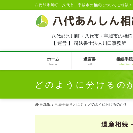
八代郡氷川町・八代市・宇城市の相続についてご相談く
八代郡氷川町・八代市・宇城市の相続
【 運営 】 司法書士法人川口事務所
ホーム
遺言書
相続手続
home
will
inheritanc
どのように分けるの
HOME
相続手続きとは？
どのように分けるのか？
遺産相続 