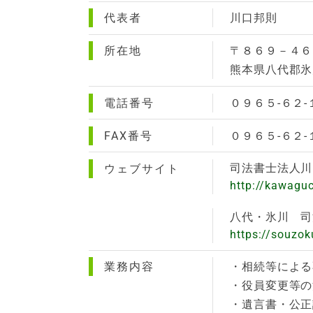
代表者
川口邦則
所在地
〒８６９－４６
熊本県八代郡氷
電話番号
０９６５-６２
FAX番号
０９６５-６２
司法書士法人川
ウェブサイト
http://kawaguc
八代・氷川 司
https://souzok
業務内容
・相続等による
・役員変更等の
・遺言書・公正