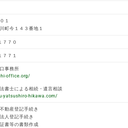
０１
川町今１４３番地１
-１７７０
-１７７１
口事務所
hi-office.org/
法書士による相続・遺言相談
u-yatsushiro-hikawa.com/
不動産登記手続き
法人登記手続き
証書等の書類作成