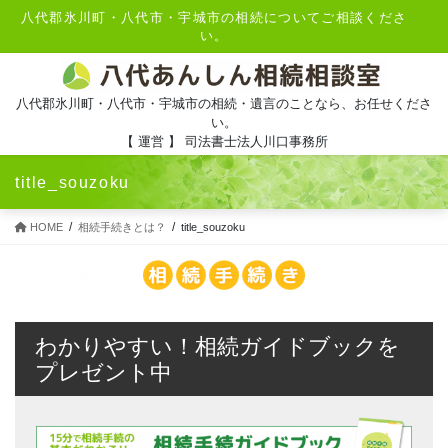
八代郡氷川町・八代市・宇城市の相続についてご相談くださ
い。
八代郡氷川町・八代市・宇城市の相続・遺言のことなら、お任せくださ
い。
【 運営 】 司法書士法人川口事務所
title_souzoku
HOME
相続手続きとは？
title_souzoku
わかりやすい！相続ガイドブックを
プレゼント中